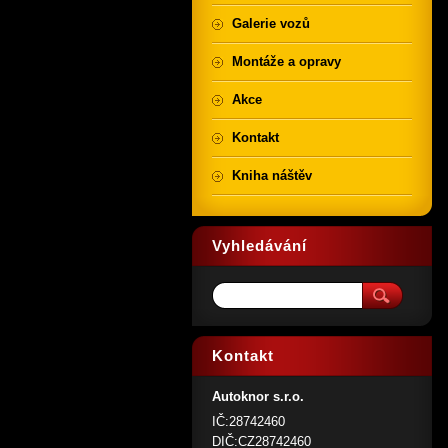
Galerie vozů
Montáže a opravy
Akce
Kontakt
Kniha náštěv
Vyhledávání
Kontakt
Autoknor s.r.o.
IČ:28742460
DIČ:CZ28742460