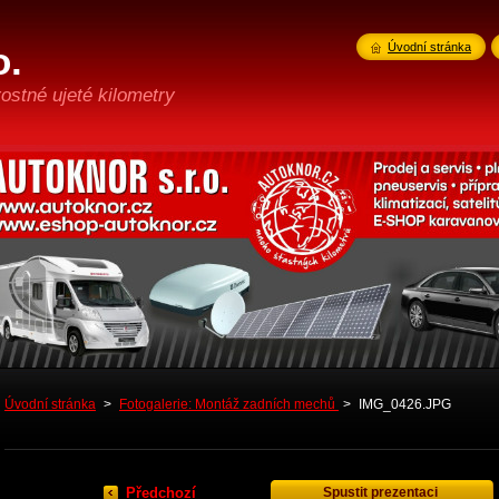
o.
Úvodní stránka
ostné ujeté kilometry
Úvodní stránka
>
Fotogalerie: Montáž zadních mechů
>
IMG_0426.JPG
Předchozí
Spustit prezentaci