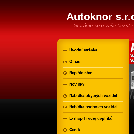
Autoknor s.r.
Staráme se o vaše bezstar
Úvodní stránka
O nás
Napište nám
Novinky
Nabídka obytných vozidel
Nabídka osobních vozidel
E-shop Prodej doplňků
Ceník