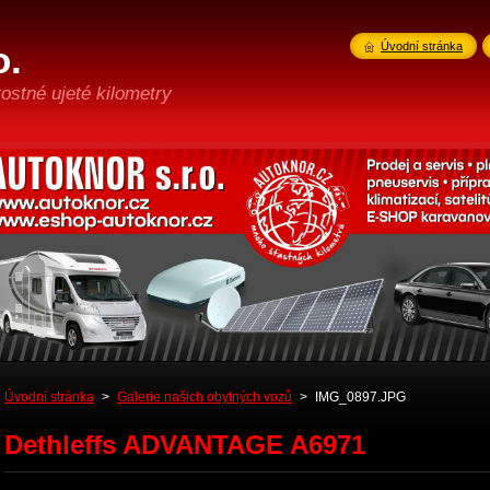
o.
Úvodní stránka
ostné ujeté kilometry
Úvodní stránka
>
Galerie našich obytných vozů
>
IMG_0897.JPG
Dethleffs ADVANTAGE A6971