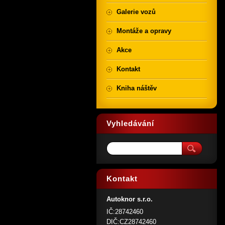
Galerie vozů
Montáže a opravy
Akce
Kontakt
Kniha náštěv
Vyhledávání
Kontakt
Autoknor s.r.o.
IČ:28742460
DIČ:CZ28742460