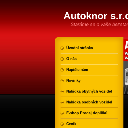
Autoknor s.r.
Staráme se o vaše bezstar
Úvodní stránka
O nás
Napište nám
Novinky
Nabídka obytných vozidel
Nabídka osobních vozidel
E-shop Prodej doplňků
Ceník