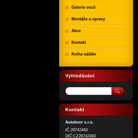
Galerie vozů
Montáže a opravy
Akce
Kontakt
Kniha náštěv
Vyhledávání
Kontakt
Autoknor s.r.o.
IČ:28742460
DIČ:CZ28742460