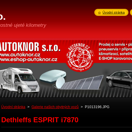
o.
Úvodní stránka
ostné ujeté kilometry
Úvodní stránka
>
Galerie našich obytných vozů
>
P1013196.JPG
Dethleffs ESPRIT i7870