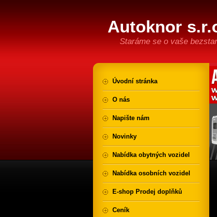
Autoknor s.r.
Staráme se o vaše bezstar
Úvodní stránka
O nás
Napište nám
Novinky
Nabídka obytných vozidel
Nabídka osobních vozidel
E-shop Prodej doplňků
Ceník