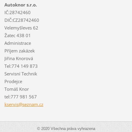
Autoknor s.r.o.
IČ:28742460
DIČ:CZ28742460
Velemyšleves 62
Žatec 438 01
Administrace
Příjem zakázek
Jiřina Knorová
Tel:774 149 873
Servisní Technik
Prodejce
Tomáš Knor
tel:777 981 567
kservis@
seznam.c
z
© 2020 Všechna práva vyhrazena