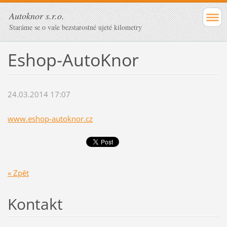
Autoknor s.r.o.
Staráme se o vaše bezstarostné ujeté kilometry
Eshop-AutoKnor
24.03.2014 17:07
www.eshop-autoknor.cz
« Zpět
Kontakt