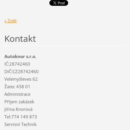
« Zpět
Kontakt
Autoknor s.r.o.
IČ:28742460
DIČ:CZ28742460
Velemyšleves 62
Žatec 438 01
Administrace
Příjem zakázek
Jiřina Knorová
Tel:774 149 873
Servisní Technik