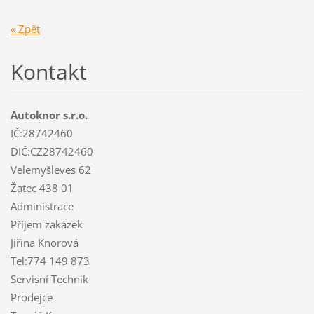
« Zpět
Kontakt
Autoknor s.r.o.
IČ:28742460
DIČ:CZ28742460
Velemyšleves 62
Žatec 438 01
Administrace
Příjem zakázek
Jiřina Knorová
Tel:774 149 873
Servisní Technik
Prodejce