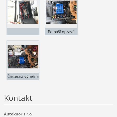
Po naší opravě
Částečná výměna
elektrické
soustavy i
Kontakt
energobloku
Autoknor s.r.o.