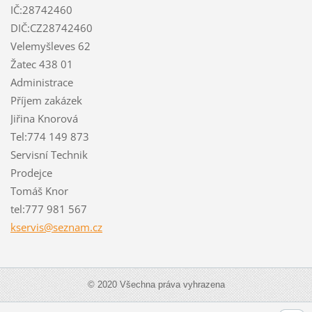
IČ:28742460
DIČ:CZ28742460
Velemyšleves 62
Žatec 438 01
Administrace
Příjem zakázek
Jiřina Knorová
Tel:774 149 873
Servisní Technik
Prodejce
Tomáš Knor
tel:777 981 567
kservis@
seznam.c
z
© 2020 Všechna práva vyhrazena