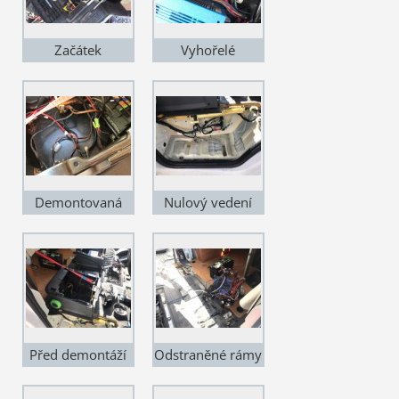
Začátek
Vyhořelé
demontáže
napájení -
Demontovaná
Nulový vedení
baterie
Před demontáží
Odstraněné rámy
rámu sedáků
sedáků