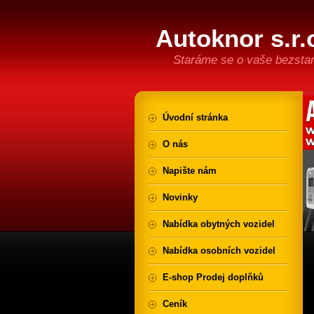
Autoknor s.r.
Staráme se o vaše bezstar
Úvodní stránka
O nás
Napište nám
Novinky
Nabídka obytných vozidel
Nabídka osobních vozidel
E-shop Prodej doplňků
Ceník