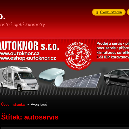
o.
Úvodní stránka
ostné ujeté kilometry
Úvodní stránka
>
Výpis tagů
Štítek: autoservis