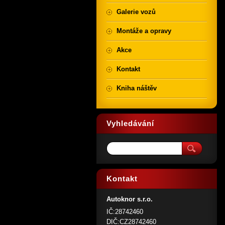
Galerie vozů
Montáže a opravy
Akce
Kontakt
Kniha náštěv
Vyhledávání
Kontakt
Autoknor s.r.o.
IČ:28742460
DIČ:CZ28742460