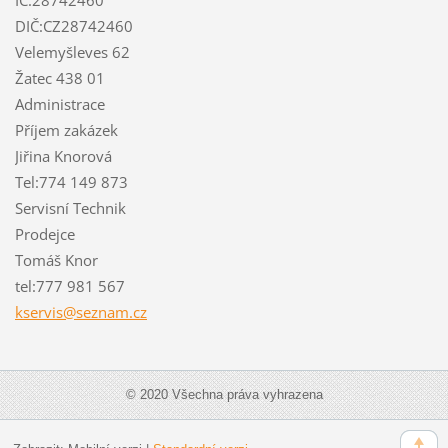
DIČ:CZ28742460
Velemyšleves 62
Žatec 438 01
Administrace
Příjem zakázek
Jiřina Knorová
Tel:774 149 873
Servisní Technik
Prodejce
Tomáš Knor
tel:777 981 567
kservis@
seznam.c
z
© 2020 Všechna práva vyhrazena