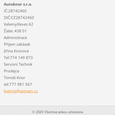
Autoknor s.r.o.
IČ:28742460
DIČ:CZ28742460
Velemyšleves 62
Žatec 438 01
Administrace
Příjem zakázek
Jiřina Knorová
Tel:774 149 873
Servisní Technik
Prodejce
Tomáš Knor
tel:777 981 567
kservis@
seznam.c
z
© 2020 Všechna práva vyhrazena