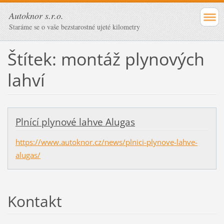
Autoknor s.r.o.
Staráme se o vaše bezstarostné ujeté kilometry
Štítek: montáž plynových
lahví
Plnící plynové lahve Alugas
https://www.autoknor.cz/news/plnici-plynove-lahve-
alugas/
Kontakt