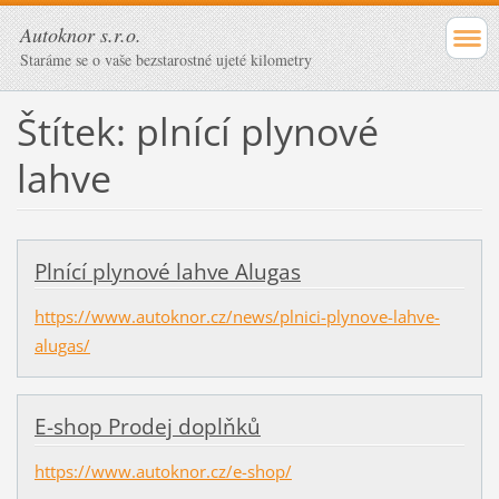
Autoknor s.r.o.
Staráme se o vaše bezstarostné ujeté kilometry
Štítek: plnící plynové
lahve
Plnící plynové lahve Alugas
https://www.autoknor.cz/news/plnici-plynove-lahve-
alugas/
E-shop Prodej doplňků
https://www.autoknor.cz/e-shop/