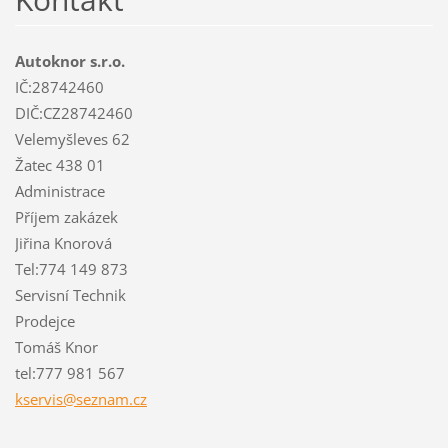
Autoknor s.r.o.
IČ:28742460
DIČ:CZ28742460
Velemyšleves 62
Žatec 438 01
Administrace
Příjem zakázek
Jiřina Knorová
Tel:774 149 873
Servisní Technik
Prodejce
Tomáš Knor
tel:777 981 567
kservis@
seznam.c
z