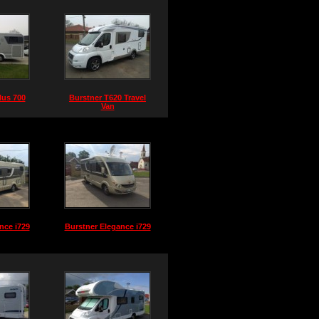
lus 700
Burstner T620 Travel
Van
nce i729
Burstner Elegance i729