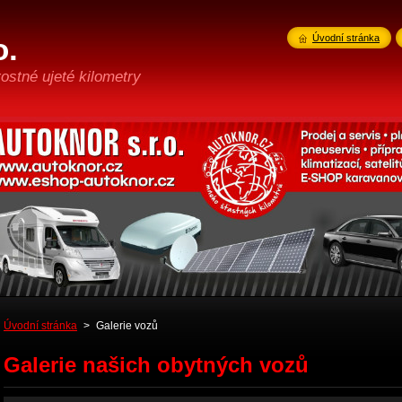
o.
Úvodní stránka
ostné ujeté kilometry
Úvodní stránka
>
Galerie vozů
Galerie našich obytných vozů