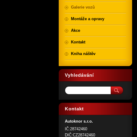
Galerie vozů
Montáže a opravy
Akce
Kontakt
Kniha náštěv
Vyhledávání
Kontakt
Autoknor s.r.o.
IČ:28742460
DIČ:CZ28742460