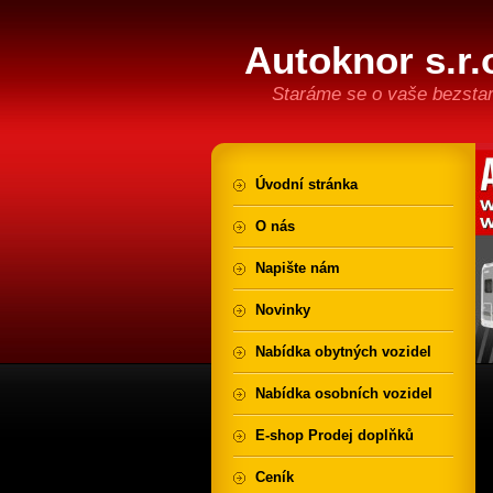
Autoknor s.r.
Staráme se o vaše bezstar
Úvodní stránka
O nás
Napište nám
Novinky
Nabídka obytných vozidel
Nabídka osobních vozidel
E-shop Prodej doplňků
Ceník